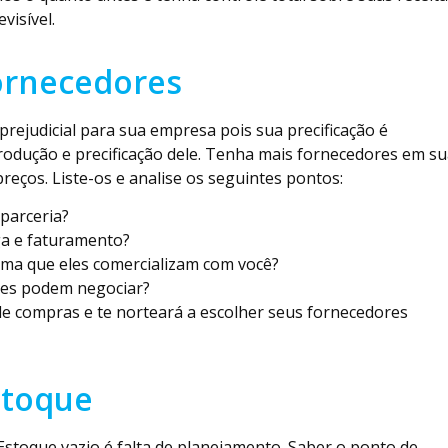
visível.
Fornecedores
rejudicial para sua empresa pois sua precificação é
rodução e precificação dele. Tenha mais fornecedores em s
preços. Liste-os e analise os seguintes pontos:
 parceria?
ga e faturamento?
ima que eles comercializam com você?
les podem negociar?
 de compras e te norteará a escolher seus fornecedores
stoque
Estoque vazio é falta de planejamento. Saber o ponto de