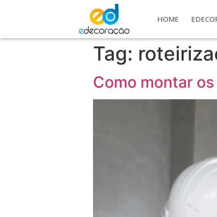
HOME
EDECO
Tag:
roteiriz
Como montar os r