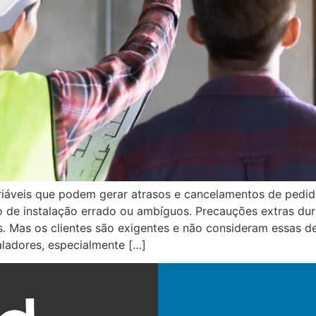
riáveis que podem gerar atrasos e cancelamentos de pedido
o de instalação errado ou ambíguos. Precauções extras d
. Mas os clientes são exigentes e não consideram essas d
ladores, especialmente […]